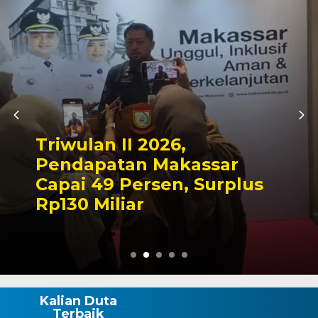
Kapolres Wajo Ziarah 
Makam La Maddukkell
Tegaskan Komitmen
lus
Mengabdi untuk Tana
Wajo
Kalian Duta
Terbaik