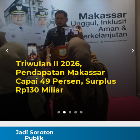
Kapolres Wajo Zia
Makam La Madduk
ssar
Tegaskan Komitm
Surplus
Mengabdi untuk 
Wajo
Jadi Soroton
Publik