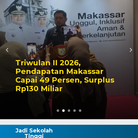
Kapolres Wajo Ziarah ke
Makam La Maddukkelleng,
Tegaskan Komitmen
Mengabdi untuk Tanah
Wajo
Jadi Sekolah
Tinggi