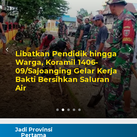
Triwulan II 2026,
Pendapatan Makassar
Capai 49 Persen, Surplus
Rp130 Miliar
Jadi Provinsi
Pertama