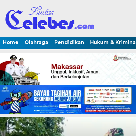
Home
Olahraga
Pendidikan
Hukum & Krimina