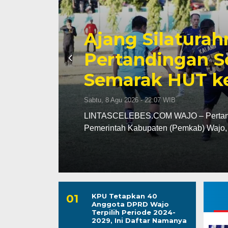
Kalahkan Unsur
nai
Andi Rosman Ta
Lomba Makan K
Sabtu, 8 Agu 2026 - 08:24 WIB
LINTASCELEBES.COM WAJO — Pemerint
(HUT) ke-81 Republik Indonesia deng
KPU Tetapkan 40
Anggota DPRD Wajo
Terpilih Periode 2024-
2029, Ini Daftar Namanya