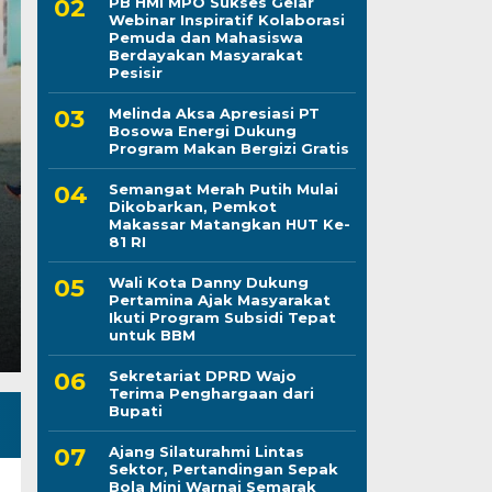
PB HMI MPO Sukses Gelar
Webinar Inspiratif Kolaborasi
Pemuda dan Mahasiswa
Berdayakan Masyarakat
Libatkan Pendidik h
Pesisir
Melinda Aksa Apresiasi PT
Koramil 1406-09/Sajo
Bosowa Energi Dukung
Program Makan Bergizi Gratis
Kerja Bakti Bersihkan
Semangat Merah Putih Mulai
Dikobarkan, Pemkot
Jumat, 7 Agu 2026 - 14:34 WIB
Makassar Matangkan HUT Ke-
81 RI
LINTASCELEBES.COM WAJO — Personel Koramil 140
Serka Salahuddin menggelar kegiatan Karya Bhakti
Wali Kota Danny Dukung
Pertamina Ajak Masyarakat
Ikuti Program Subsidi Tepat
untuk BBM
Sekretariat DPRD Wajo
Terima Penghargaan dari
Bupati
Ajang Silaturahmi Lintas
Sektor, Pertandingan Sepak
Bola Mini Warnai Semarak