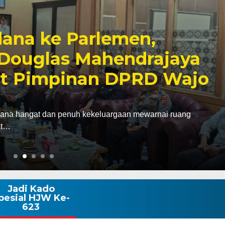
bagai Kabagbinkar,
aherong Tekankan
Disiplin Demi
k
gawali hari pertama pelaksanaan tugas sebagai
agbinkar) Biro SDM…
Jadi Kado
pesial HJW Ke-
623