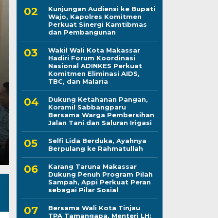
Kunjungan Audiensi ke Bupati
Wajo, Kapolres Komitmen
Perkuat Sinergi Kamtibmas
Karang Taruna Maka
dan Pembangunan
Wakil Wali Kota Makassar
Penuh Program Pilah
Hadiri Forum Koordinasi
Nasional ADINKES Perkuat
Perkuat Peran sebagai
Komitmen Eliminasi AIDS,
TBC, dan Malaria
Kamis, 6 Agu 2026 - 15:21 WIB
Dukung Ketahanan Pangan,
Koramil Sabbangparu
LINTASCELEBES.COM MAKASSAR — Pengurus Kara
Bersama Warga Pembersihan
komitmennya menjadi mitra strategis Pemerintah Ko
Jalan Tani dan Saluran Irigasi
Selfi Lida Berduka, Ayahnya
Berpulang ke Rahmatullah
Karang Taruna Makassar
Dukung Penuh Program Pilah
Sampah, Appi Perkuat Peran
sebagai Pilar Sosial
Bersama Wali Kota Tinjau
TPA Tamangapa, Menteri LH: