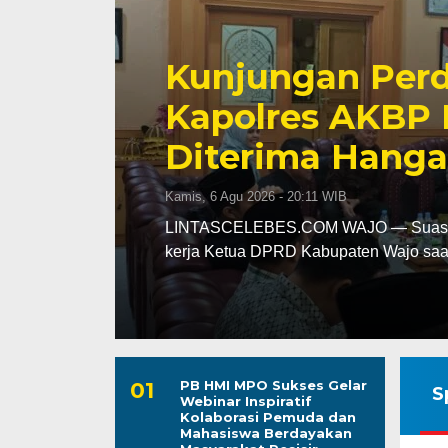
Awali Tugas se
AKBP Fantry T
aya
Kebersihan dan 
Wajo
Kepuasan Publi
Kamis, 6 Agu 2026 - 19:39 WIB
uang
LINTASCELEBES.COM MAKASSAR — Men
Kepala Bagian Pembinaan Karier (Kab
PB HMI MPO Sukses Gelar
S
Webinar Inspiratif
Kolaborasi Pemuda dan
Mahasiswa Berdayakan