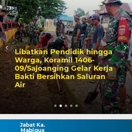
Libatkan Pendidik hingga
Warga, Koramil 1406-
09/Sajoanging Gelar Kerja
Bakti Bersihkan Saluran
Air
Jabat Ka.
Mabigus