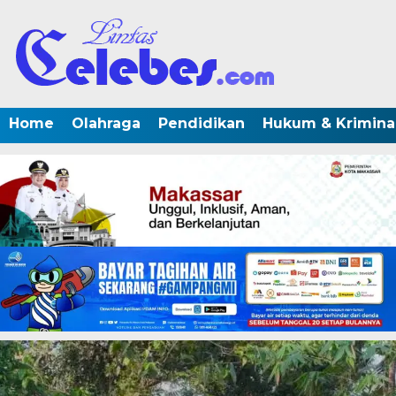
Home
Olahraga
Pendidikan
Hukum & Krimina