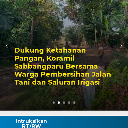
Kunjungan Audiensi ke
Bupati Wajo, Kapolres
Komitmen Perkuat Siner
n
Kamtibmas dan
Pembangunan
Intruksikan
RT/RW