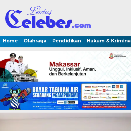
Home
Olahraga
Pendidikan
Hukum & Krimina