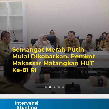
Ajang Silaturahmi Li
tih
Sektor, Pertandinga
Pemkot
Sepak Bola Mini War
n HUT
Semarak HUT ke-81 R
Wajo
Intervensi
Stunting