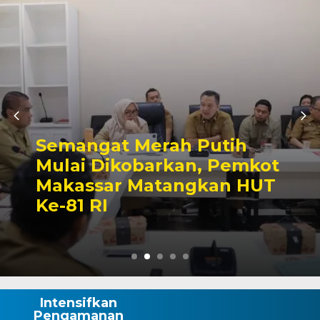
Ajang Silatur
rah Putih
Sektor, Pert
rkan, Pemkot
Sepak Bola M
tangkan HUT
Semarak HUT 
Wajo
Intensifkan
Pengamanan