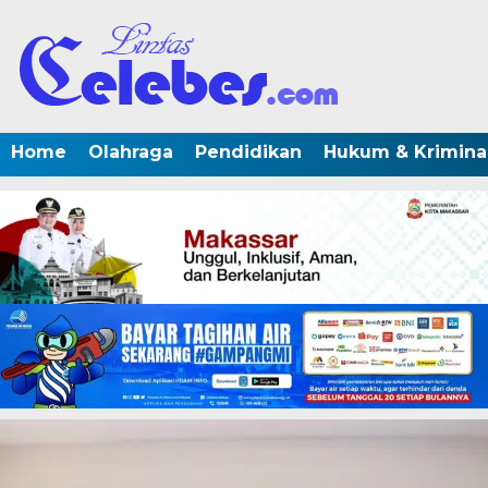
Home
Olahraga
Pendidikan
Hukum & Krimina