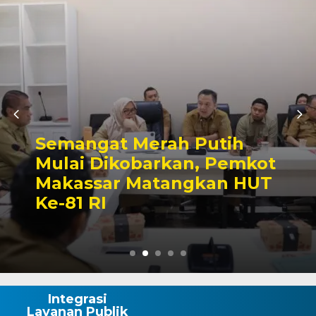
Ajang Silaturahmi Li
tih
Sektor, Pertandinga
Pemkot
Sepak Bola Mini War
n HUT
Semarak HUT ke-81 R
Wajo
Integrasi
Layanan Publik