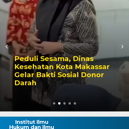
Kunjungan Perdana ke
Parlemen, Kapolres AKBP
Douglas Mahendrajaya
Diterima Hangat Pimpinan
DPRD Wajo
Institut Ilmu
Hukum dan Ilmu