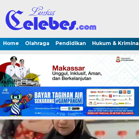
Home
Olahraga
Pendidikan
Hukum & Krimina