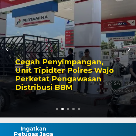
,
Semangat Merah Puti
ajo
Mulai Dikobarkan, Pe
Makassar Matangkan
Ke-81 RI
Ingatkan
Petugas Jaga