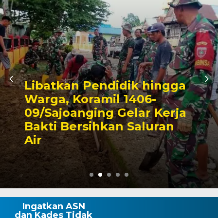
a
Triwulan II 2026,
a
Pendapatan Makassar
Capai 49 Persen, Surplus
Rp130 Miliar
Ingatkan ASN
dan Kades Tidak