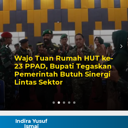
Cegah Penyimpangan,
Unit Tipidter Polres Wajo
Perketat Pengawasan
Distribusi BBM
Indira Yusuf
Ismai