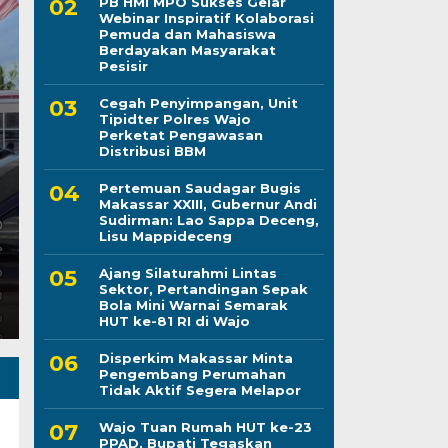
PB HMI MPO Sukses Gelar
Webinar Inspiratif Kolaborasi
Pemuda dan Mahasiswa
Berdayakan Masyarakat
Ajang Silaturahmi Lin
Pesisir
Cegah Penyimpangan, Unit
Pertandingan Sepak 
Tipidter Polres Wajo
Perketat Pengawasan
Semarak HUT ke-81 R
Distribusi BBM
Pertemuan Saudagar Bugis
Sabtu, 8 Agu 2026 - 22:07 WIB
Makassar XXIII, Gubernur Andi
Sudirman: Lao Sappa Deceng,
LINTASCELEBES.COM WAJO – Pertandingan Sepak Bol
Lisu Mappideceng
Pemerintah Kabupaten (Pemkab) Wajo, Forkopimda
Ajang Silaturahmi Lintas
Sektor, Pertandingan Sepak
Bola Mini Warnai Semarak
HUT ke-81 RI di Wajo
Disperkim Makassar Minta
Pengembang Perumahan
Tidak Aktif Segera Melapor
Wajo Tuan Rumah HUT ke-23
PPAD, Bupati Tegaskan