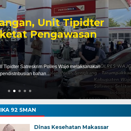
 Putih Mulai
mkot Makassar
Ke-81 RI
ngat merah putih mulai dikobarkan di berbagai
ingatan Hari…
IKA 92 SMAN
Dinas Kesehatan Makassar