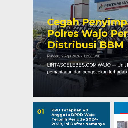
r
Semangat Merah
Dikobarkan, Pe
Matangkan HUT 
Minggu, 9 Agu 2026 - 10:26 WIB
LINTASCELEBES.COM MAKASSAR — Sema
penjuru Kota Makassar, menyambut per
KPU Tetapkan 40
Anggota DPRD Wajo
Terpilih Periode 2024-
2029, Ini Daftar Namanya