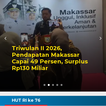
Kapolres Wajo Z
,
Makam La Madd
kassar
Tegaskan Komi
, Surplus
Mengabdi untu
Wajo
HUT RI ke 76