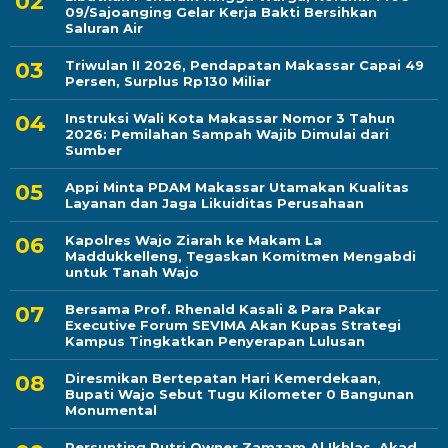
09/Sajoanging Gelar Kerja Bakti Bersihkan
Saluran Air
Triwulan II 2026, Pendapatan Makassar Capai 49
Persen, Surplus Rp130 Miliar
Instruksi Wali Kota Makassar Nomor 3 Tahun
2026: Pemilahan Sampah Wajib Dimulai dari
Sumber
Appi Minta PDAM Makassar Utamakan Kualitas
Layanan dan Jaga Likuiditas Perusahaan
Kapolres Wajo Ziarah ke Makam La
Maddukkelleng, Tegaskan Komitmen Mengabdi
untuk Tanah Wajo
Bersama Prof. Rhenald Kasali & Para Pakar
Executive Forum SEVIMA Akan Kupas Strategi
Kampus Tingkatkan Penyerapan Lulusan
Diresmikan Bertepatan Hari Kemerdekaan,
Bupati Wajo Sebut Tugu Kilometer 0 Bangunan
Monumental
Persunting Putri Owner Zamzam Al Ikhlas, Akad