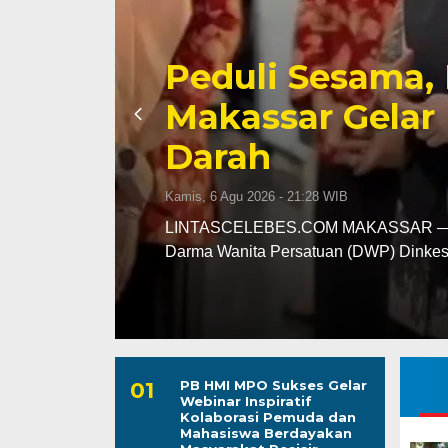
ta
Kunjungan Perd
Kapolres AKBP 
Diterima Hang
Kamis, 6 Agu 2026 - 20:11 WIB
rasi
LINTASCELEBES.COM WAJO — Suasana
kerja Ketua DPRD Kabupaten Wajo sa
PB HMI MPO Sukses Gelar
Webinar Inspiratif
Kolaborasi Pemuda dan
Mahasiswa Berdayakan