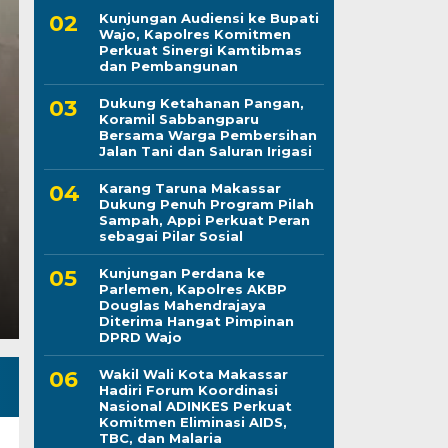
Kunjungan Audiensi ke Bupati
Awali Tugas sebagai
Wajo, Kapolres Komitmen
Perkuat Sinergi Kamtibmas
AKBP Fantry Tahero
dan Pembangunan
Dukung Ketahanan Pangan,
Kebersihan dan Disip
Koramil Sabbangparu
Bersama Warga Pembersihan
Kepuasan Publik
Jalan Tani dan Saluran Irigasi
Karang Taruna Makassar
Kamis, 6 Agu 2026 - 19:39 WIB
Dukung Penuh Program Pilah
Sampah, Appi Perkuat Peran
LINTASCELEBES.COM MAKASSAR — Mengawali hari 
sebagai Pilar Sosial
Kepala Bagian Pembinaan Karier (Kabagbinkar) Bi
Kunjungan Perdana ke
Parlemen, Kapolres AKBP
Douglas Mahendrajaya
Diterima Hangat Pimpinan
DPRD Wajo
Wakil Wali Kota Makassar
Hadiri Forum Koordinasi
Nasional ADINKES Perkuat
Komitmen Eliminasi AIDS,
TBC, dan Malaria