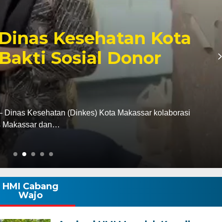
ana ke Parlemen,
Douglas Mahendrajaya
at Pimpinan DPRD Wajo
 hangat dan penuh kekeluargaan mewarnai ruang
at…
HMI Cabang
Wajo