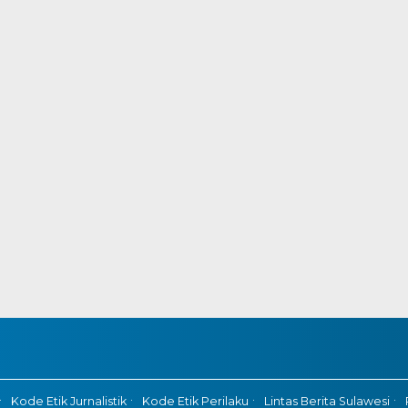
Kode Etik Jurnalistik
Kode Etik Perilaku
Lintas Berita Sulawesi