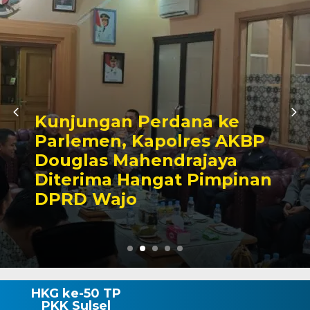
a ke
Awali Tugas sebag
es AKBP
Kabagbinkar, AKB
jaya
Taherong Tekank
Pimpinan
Kebersihan dan Dis
Demi Kepuasan Pu
HKG ke-50 TP
PKK Sulsel