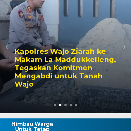
e
ng,
Peduli Sesama, Dinas
Kesehatan Kota Makass
Gelar Bakti Sosial Dono
Darah
Himbau Warga
Untuk Tetap