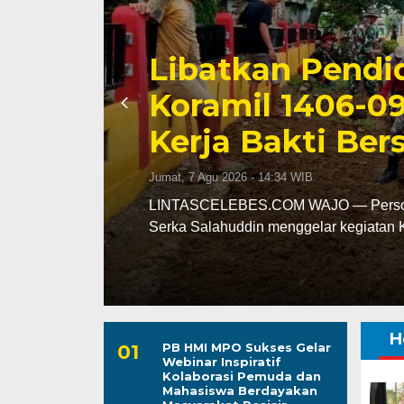
Triwulan II 202
Capai 49 Persen
Jumat, 7 Agu 2026 - 13:24 WIB
leh
LINTASCELEBES.COM MAKASSAR — Ba
mencatat kinerja pendapatan daerah pa
H
PB HMI MPO Sukses Gelar
Webinar Inspiratif
Kolaborasi Pemuda dan
Mahasiswa Berdayakan