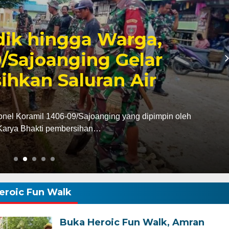
6, Pendapatan Makassar
, Surplus Rp130 Miliar
dan Pendapatan Daerah (Bapenda) Kota Makassar
da triwulan II…
eroic Fun Walk
Buka Heroic Fun Walk, Amran