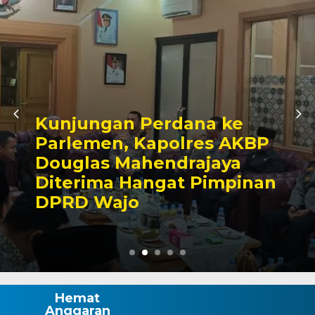
Awali Tugas sebagai
Kabagbinkar, AKBP Fantry
Taherong Tekankan
Kebersihan dan Disiplin
Demi Kepuasan Publik
Hemat
Anggaran