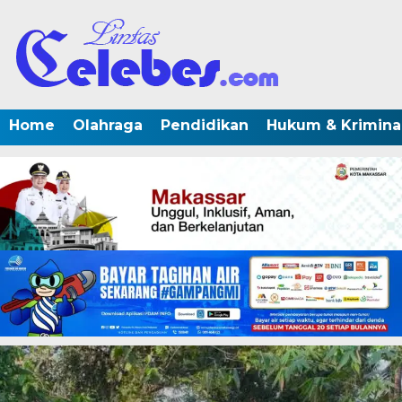
Home
Olahraga
Pendidikan
Hukum & Krimina