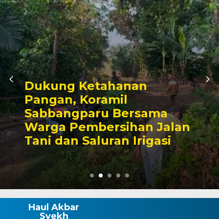
Kunjungan Audiensi k
Bupati Wajo, Kapolres
a
Komitmen Perkuat Sin
alan
Kamtibmas dan
i
Pembangunan
Haul Akbar
Syekh