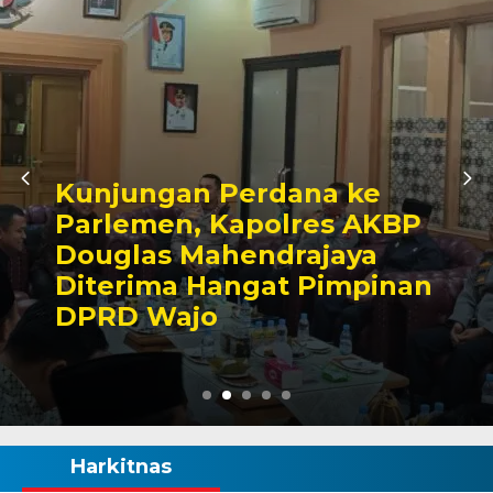
Awali Tugas sebagai
Kabagbinkar, AKBP Fantry
Taherong Tekankan
Kebersihan dan Disiplin
Demi Kepuasan Publik
Harkitnas