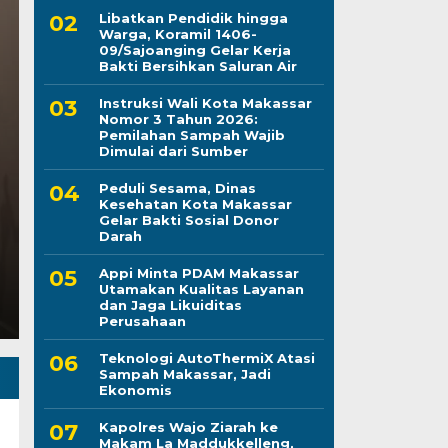
Libatkan Pendidik hingga
Warga, Koramil 1406-
09/Sajoanging Gelar Kerja
Peduli Sesama, Dina
Bakti Bersihkan Saluran Air
Instruksi Wali Kota Makassar
Makassar Gelar Bakti
Nomor 3 Tahun 2026:
Pemilahan Sampah Wajib
Darah
Dimulai dari Sumber
Peduli Sesama, Dinas
Kamis, 6 Agu 2026 - 21:28 WIB
Kesehatan Kota Makassar
Gelar Bakti Sosial Donor
LINTASCELEBES.COM MAKASSAR — Dinas Kesehatan
Darah
Darma Wanita Persatuan (DWP) Dinkes Makassar d
Appi Minta PDAM Makassar
Utamakan Kualitas Layanan
dan Jaga Likuiditas
Perusahaan
Teknologi AutoThermiX Atasi
Sampah Makassar, Jadi
Ekonomis
Kapolres Wajo Ziarah ke
Makam La Maddukkelleng,