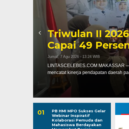
Kapolres Wajo 
ssar
Maddukkelleng
ar
Mengabdi untu
Jumat, 7 Agu 2026 - 08:42 WIB
assar
LINTASCELEBES.COM WAJO — Mengawal
Mahendrajaya menunjukkan penghorma
PB HMI MPO Sukses Gelar
Webinar Inspiratif
Kolaborasi Pemuda dan
Mahasiswa Berdayakan