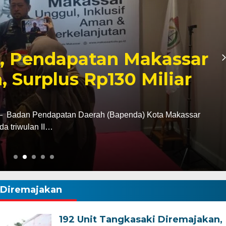
Ziarah ke Makam La
, Tegaskan Komitmen
k Tanah Wajo
i tugas sebagai Kapolres Wajo, AKBP Douglas
tan terhadap sejarah dan…
Diremajakan
192 Unit Tangkasaki Diremajakan,