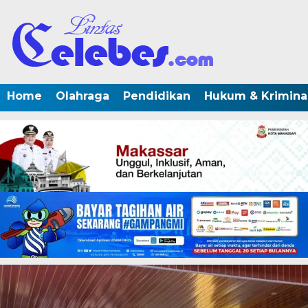
Home
Olahraga
Pendidikan
Hukum & Krimina