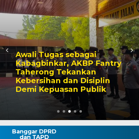
Awali Tugas sebagai
Kabagbinkar, AKBP Fantry
Taherong Tekankan
Kebersihan dan Disiplin
Demi Kepuasan Publik
Banggar DPRD
dan TAPD