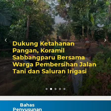
n
Kunjungan Audien
Bupati Wajo, Kapo
sama
Komitmen Perkuat
n Jalan
Kamtibmas dan
igasi
Pembangunan
Bahas
Penyusunan