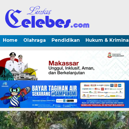
Home
Olahraga
Pendidikan
Hukum & Krimina