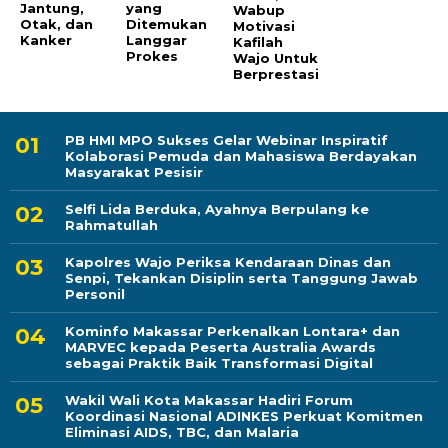
Jantung,
yang
Wabup
Otak, dan
Ditemukan
Motivasi
Kanker
Langgar
Kafilah
Prokes
Wajo Untuk
Berprestasi
PB HMI MPO Sukses Gelar Webinar Inspiratif
Kolaborasi Pemuda dan Mahasiswa Berdayakan
Masyarakat Pesisir
Selfi Lida Berduka, Ayahnya Berpulang ke
Rahmatullah
Kapolres Wajo Periksa Kendaraan Dinas dan
Senpi, Tekankan Disiplin serta Tanggung Jawab
Personil
Kominfo Makassar Perkenalkan Lontara+ dan
MARVEC kepada Peserta Australia Awards
sebagai Praktik Baik Transformasi Digital
Wakil Wali Kota Makassar Hadiri Forum
Koordinasi Nasional ADINKES Perkuat Komitmen
Eliminasi AIDS, TBC, dan Malaria