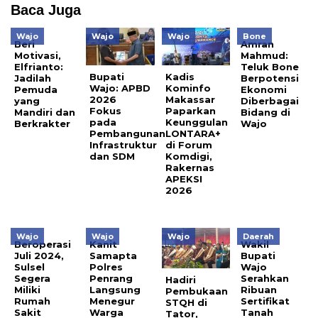
Baca Juga
Wajo
Wajo
Wajo
Bone
Beri
Amran
Motivasi,
Mahmud:
Elfrianto:
Teluk Bone
Bupati
Kadis
Jadilah
Berpotensi
Wajo: APBD
Kominfo
Pemuda
Ekonomi
2026
Makassar
yang
Diberbagai
Fokus
Paparkan
Mandiri dan
Bidang di
pada
Keunggulan
Berkrakter
Wajo
Pembangunan
LONTARA+
Infrastruktur
di Forum
dan SDM
Komdigi,
Rakernas
APEKSI
2026
Wajo
Wajo
Wajo
Daerah
Beroperasi
Kanit
Wakil
Juli 2024,
Samapta
Bupati
Sulsel
Polres
Wajo
Segera
Penrang
Serahkan
Hadiri
Miliki
Langsung
Ribuan
Pembukaan
Rumah
Menegur
Sertifikat
STQH di
Sakit
Warga
Tanah
Tator,