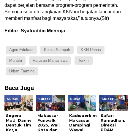
dapat berjalan bersama program-program pemerintah.
Semoga seluruh rangkaian KKN ini berjalan lancar dan
memberi manfaat bagi masyarakat,” tutupnya.(Sir)
Editor: Syafruddin Menroja
Agen Edukasi
Kelola Sampah
KKN Unhas
Munafri
Ratusan Mahasiswa
Terkini
Urban Farming
Baca Juga
Sulsel
Sulsel
Sulsel
Sulsel
Segera
Makassar
Kadisperkim
Safari
MoU, Danny
Funwalk
Makassar
Ramadhan,
Bentuk Tim
2025, Wali
Dampingi
Direksi
Kerja
Kota dan
Wawali
PDAM