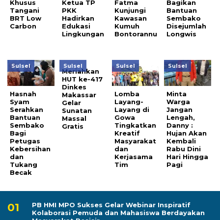
Khusus
Ketua TP
Fatma
Bagikan
Tangani
PKK
Kunjungi
Bantuan
BRT Low
Hadirkan
Kawasan
Sembako
Carbon
Edukasi
Kumuh
Disejumlah
Lingkungan
Bontorannu
Longwis
Sulsel
Sulsel
Sulsel
Sulsel
Meriahkan
HUT ke-417
Dinkes
Hasnah
Lomba
Minta
Makassar
Syam
Layang-
Warga
Gelar
Serahkan
Layang di
Jangan
Sunatan
Bantuan
Gowa
Lengah,
Massal
Sembako
Tingkatkan
Danny :
Gratis
Bagi
Kreatif
Hujan Akan
Petugas
Masyarakat
Kembali
Kebersihan
dan
Rabu Dini
dan
Kerjasama
Hari Hingga
Tukang
Tim
Pagi
Becak
PB HMI MPO Sukses Gelar Webinar Inspiratif
Kolaborasi Pemuda dan Mahasiswa Berdayakan