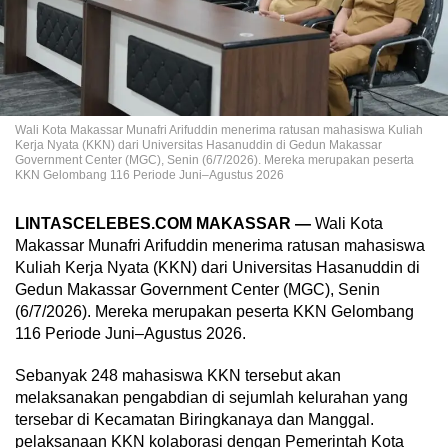
Wali Kota Makassar Munafri Arifuddin menerima ratusan mahasiswa Kuliah
Kerja Nyata (KKN) dari Universitas Hasanuddin di Gedun Makassar
Government Center (MGC), Senin (6/7/2026). Mereka merupakan peserta
KKN Gelombang 116 Periode Juni–Agustus 2026
LINTASCELEBES.COM MAKASSAR —
Wali Kota
Makassar Munafri Arifuddin menerima ratusan mahasiswa
Kuliah Kerja Nyata (KKN) dari Universitas Hasanuddin di
Gedun Makassar Government Center (MGC), Senin
(6/7/2026). Mereka merupakan peserta KKN Gelombang
116 Periode Juni–Agustus 2026.
Sebanyak 248 mahasiswa KKN tersebut akan
melaksanakan pengabdian di sejumlah kelurahan yang
tersebar di Kecamatan Biringkanaya dan Manggal.
pelaksanaan KKN kolaborasi dengan Pemerintah Kota