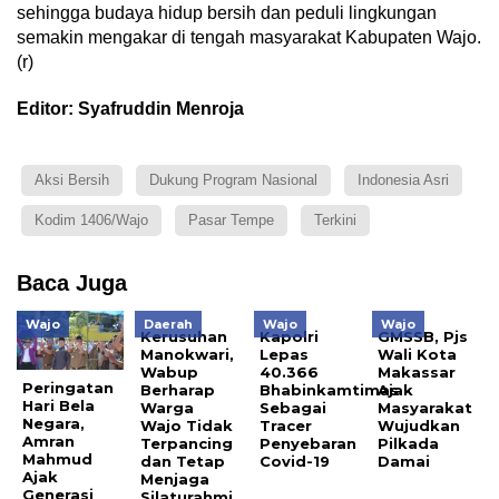
sehingga budaya hidup bersih dan peduli lingkungan
semakin mengakar di tengah masyarakat Kabupaten Wajo.
(r)
Editor: Syafruddin Menroja
Aksi Bersih
Dukung Program Nasional
Indonesia Asri
Kodim 1406/Wajo
Pasar Tempe
Terkini
Baca Juga
Wajo
Daerah
Wajo
Wajo
Kerusuhan
Kapolri
GMSSB, Pjs
Manokwari,
Lepas
Wali Kota
Wabup
40.366
Makassar
Peringatan
Berharap
Bhabinkamtimas
Ajak
Hari Bela
Warga
Sebagai
Masyarakat
Negara,
Wajo Tidak
Tracer
Wujudkan
Amran
Terpancing
Penyebaran
Pilkada
Mahmud
dan Tetap
Covid-19
Damai
Ajak
Menjaga
Generasi
Silaturahmi