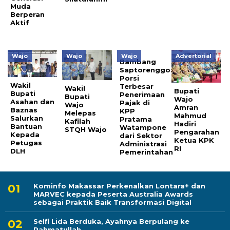
Muda
Berperan
Aktif
Wajo
Wajo
Wajo
Advertorial
Bambang
Saptorenggo:
Porsi
Wakil
Terbesar
Wakil
Bupati
Bupati
Penerimaan
Bupati
Wajo
Asahan dan
Pajak di
Wajo
Amran
Baznas
KPP
Melepas
Mahmud
Salurkan
Pratama
Kafilah
Hadiri
Bantuan
Watampone
STQH Wajo
Pengarahan
Kepada
dari Sektor
Ketua KPK
Petugas
Administrasi
RI
DLH
Pemerintahan
Kominfo Makassar Perkenalkan Lontara+ dan
MARVEC kepada Peserta Australia Awards
sebagai Praktik Baik Transformasi Digital
Selfi Lida Berduka, Ayahnya Berpulang ke
Rahmatullah