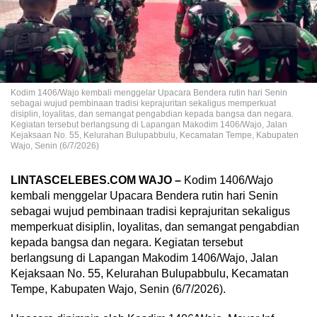
Kodim 1406/Wajo kembali menggelar Upacara Bendera rutin hari Senin
sebagai wujud pembinaan tradisi keprajuritan sekaligus memperkuat
disiplin, loyalitas, dan semangat pengabdian kepada bangsa dan negara.
Kegiatan tersebut berlangsung di Lapangan Makodim 1406/Wajo, Jalan
Kejaksaan No. 55, Kelurahan Bulupabbulu, Kecamatan Tempe, Kabupaten
Wajo, Senin (6/7/2026)
LINTASCELEBES.COM WAJO –
Kodim 1406/Wajo
kembali menggelar Upacara Bendera rutin hari Senin
sebagai wujud pembinaan tradisi keprajuritan sekaligus
memperkuat disiplin, loyalitas, dan semangat pengabdian
kepada bangsa dan negara. Kegiatan tersebut
berlangsung di Lapangan Makodim 1406/Wajo, Jalan
Kejaksaan No. 55, Kelurahan Bulupabbulu, Kecamatan
Tempe, Kabupaten Wajo, Senin (6/7/2026).