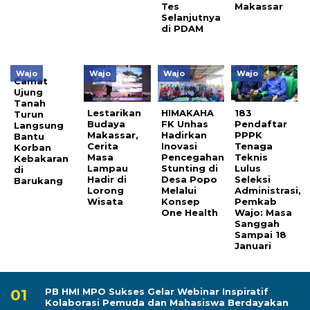
Tes
Makassar
Selanjutnya
di PDAM
Wajo
Wajo
Wajo
Wajo
Camat
Ujung
Tanah
Lestarikan
HIMAKAHA
183
Turun
Budaya
FK Unhas
Pendaftar
Langsung
Makassar,
Hadirkan
PPPK
Bantu
Cerita
Inovasi
Tenaga
Korban
Masa
Pencegahan
Teknis
Kebakaran
Lampau
Stunting di
Lulus
di
Hadir di
Desa Popo
Seleksi
Barukang
Lorong
Melalui
Administrasi,
Wisata
Konsep
Pemkab
One Health
Wajo: Masa
Sanggah
Sampai 18
Januari
PB HMI MPO Sukses Gelar Webinar Inspiratif
Kolaborasi Pemuda dan Mahasiswa Berdayakan