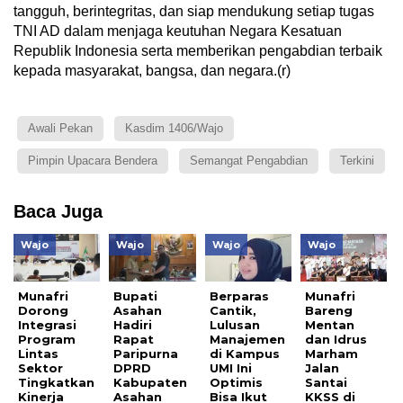
tangguh, berintegritas, dan siap mendukung setiap tugas
TNI AD dalam menjaga keutuhan Negara Kesatuan
Republik Indonesia serta memberikan pengabdian terbaik
kepada masyarakat, bangsa, dan negara.(r)
Awali Pekan
Kasdim 1406/Wajo
Pimpin Upacara Bendera
Semangat Pengabdian
Terkini
Baca Juga
Wajo
Wajo
Wajo
Wajo
Munafri
Bupati
Berparas
Munafri
Dorong
Asahan
Cantik,
Bareng
Integrasi
Hadiri
Lulusan
Mentan
Program
Rapat
Manajemen
dan Idrus
Lintas
Paripurna
di Kampus
Marham
Sektor
DPRD
UMI Ini
Jalan
Tingkatkan
Kabupaten
Optimis
Santai
Kinerja
Asahan
Bisa Ikut
KKSS di