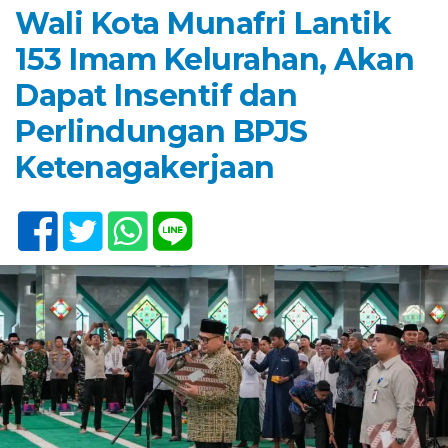
Wali Kota Munafri Lantik
153 Imam Kelurahan, Akan
Dapat Insentif dan
Perlindungan BPJS
Ketenagakerjaan