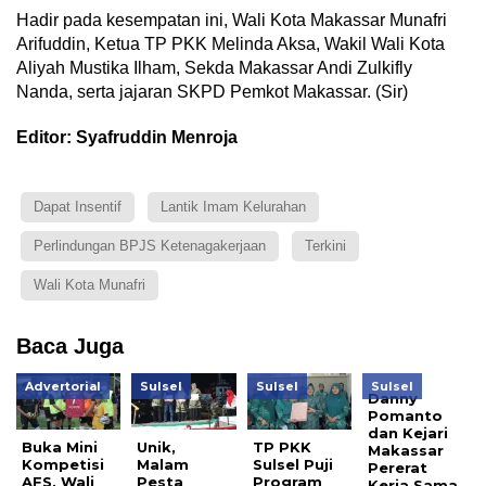
Hadir pada kesempatan ini, Wali Kota Makassar Munafri
Arifuddin, Ketua TP PKK Melinda Aksa, Wakil Wali Kota
Aliyah Mustika Ilham, Sekda Makassar Andi Zulkifly
Nanda, serta jajaran SKPD Pemkot Makassar. (Sir)
Editor: Syafruddin Menroja
Dapat Insentif
Lantik Imam Kelurahan
Perlindungan BPJS Ketenagakerjaan
Terkini
Wali Kota Munafri
Baca Juga
Advertorial
Sulsel
Sulsel
Sulsel
Danny
Pomanto
dan Kejari
Buka Mini
Unik,
TP PKK
Makassar
Kompetisi
Malam
Sulsel Puji
Pererat
AFS, Wali
Pesta
Program
Kerja Sama