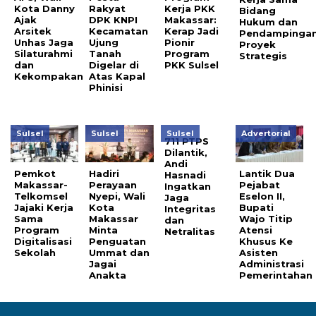
Kota Danny
Rakyat
Kerja PKK
Bidang
Ajak
DPK KNPI
Makassar:
Hukum dan
Arsitek
Kecamatan
Kerap Jadi
Pendampinga
Unhas Jaga
Ujung
Pionir
Proyek
Silaturahmi
Tanah
Program
Strategis
dan
Digelar di
PKK Sulsel
Kekompakan
Atas Kapal
Phinisi
Sulsel
Sulsel
Sulsel
Advertorial
711 PTPS
Dilantik,
Andi
Pemkot
Hadiri
Lantik Dua
Hasnadi
Makassar-
Perayaan
Pejabat
Ingatkan
Telkomsel
Nyepi, Wali
Eselon II,
Jaga
Jajaki Kerja
Kota
Bupati
Integritas
Sama
Makassar
Wajo Titip
dan
Program
Minta
Atensi
Netralitas
Digitalisasi
Penguatan
Khusus Ke
Sekolah
Ummat dan
Asisten
Jagai
Administrasi
Anakta
Pemerintahan