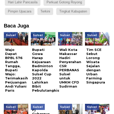
Hari Lahir Pancasila
Perkuat Gotong Royong
Pimpin Upacara
Terkini
Tingkat Kabupaten
Baca Juga
Sulsel
Sulsel
Sulsel
Sulsel
Wajo
Bupati
Wali Kota
Tim SCE
Dapat
Gowa
Makassar
Sebut
BPBL 576
Harap
Hadiri
Lorong
Rumah
Kejuaraan
Penyerahan
Wisata
Tangga,
Badminton
CSR
Sejalan
Bupati
Kapolda
PERBANAS
dengan
Wajo:
Sulsel Cup
Sulsel
Urban
Terimakasih
2022
untuk
Farming
Perjuangan
Lahirkan
UMKM CFD
Singapura
Andi Yuliani
Bibit
Sudirman
Paris
Pebulutangkis
Sulsel
Sulsel
Sulsel
Sulsel
Pj
Gubernur