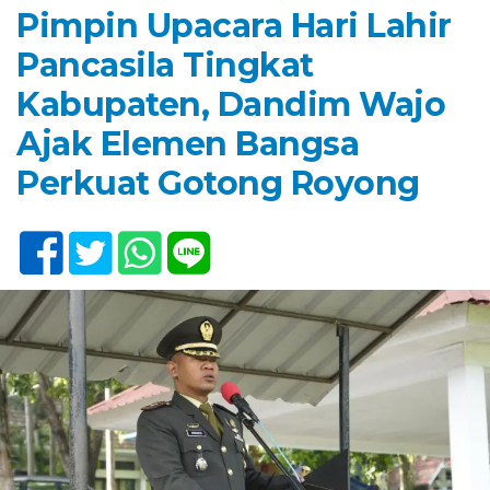
Pimpin Upacara Hari Lahir
Pancasila Tingkat
Kabupaten, Dandim Wajo
Ajak Elemen Bangsa
Perkuat Gotong Royong