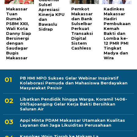
Sulsel
Makassar
Pemkot
Kadinkes
Apresiasi
Tuan
Makassar
Makassar
Kinerja KPU
Rumah
dan Bank
Hadiri
dan
PSBM XXII,
Sulselbar
Pembukaan
Bawaslu
Wali Kota
Perkuat
Kemah
Sidrap
Danny Siap
Transaksi
Bakti dan
Bersinergi
Digital
Lomba ke-
dengan
Sistem
12 PMR PMI
Saudagar
Cashless
Tingkat
Bugis
Madya dan
Makassar
Wira
PB HMI MPO Sukses Gelar Webinar Inspiratif
Kolaborasi Pemuda dan Mahasiswa Berdayakan
Masyarakat Pesisir
Libatkan Pendidik hingga Warga, Koramil 1406-
09/Sajoanging Gelar Kerja Bakti Bersihkan
Saluran Air
Appi Minta PDAM Makassar Utamakan Kualitas
Layanan dan Jaga Likuiditas Perusahaan
Kapolres Wajo Ziarah ke Makam La