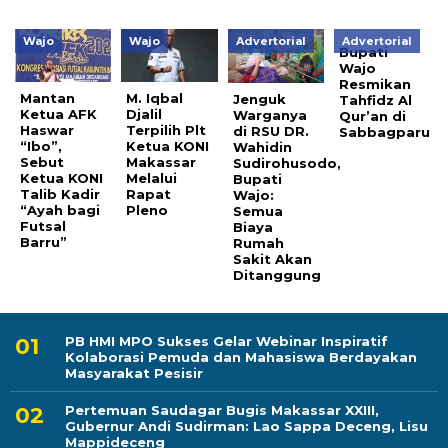
Wajo
Wajo
Advertorial
Advertorial
Bupati
Wajo
Resmikan
Mantan
M. Iqbal
Jenguk
Tahfidz Al
Ketua AFK
Djalil
Warganya
Qur’an di
Haswar
Terpilih Plt
di RSU DR.
Sabbagparu
“Ibo”,
Ketua KONI
Wahidin
Sebut
Makassar
Sudirohusodo,
Ketua KONI
Melalui
Bupati
Talib Kadir
Rapat
Wajo:
“Ayah bagi
Pleno
Semua
Futsal
Biaya
Barru”
Rumah
Sakit Akan
Ditanggung
PB HMI MPO Sukses Gelar Webinar Inspiratif
Kolaborasi Pemuda dan Mahasiswa Berdayakan
Masyarakat Pesisir
Pertemuan Saudagar Bugis Makassar XXIII,
Gubernur Andi Sudirman: Lao Sappa Deceng, Lisu
Mappideceng