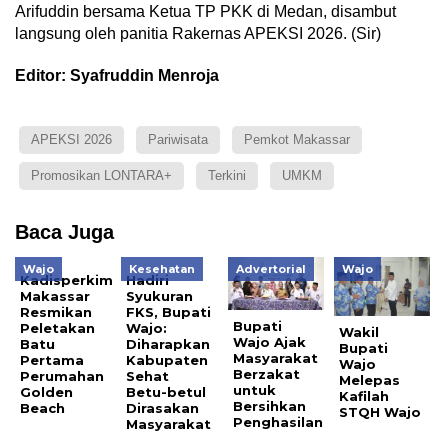
Arifuddin bersama Ketua TP PKK di Medan, disambut
langsung oleh panitia Rakernas APEKSI 2026. (Sir)
Editor: Syafruddin Menroja
APEKSI 2026
Pariwisata
Pemkot Makassar
Promosikan LONTARA+
Terkini
UMKM
Baca Juga
Wajo
Kesehatan
Advertorial
Wajo
Kadisperkim
Hadiri
Makassar
Syukuran
Resmikan
FKS, Bupati
Bupati
Peletakan
Wajo:
Wakil
Wajo Ajak
Batu
Diharapkan
Bupati
Masyarakat
Pertama
Kabupaten
Wajo
Berzakat
Perumahan
Sehat
Melepas
untuk
Golden
Betu-betul
Kafilah
Bersihkan
Beach
Dirasakan
STQH Wajo
Penghasilan
Masyarakat