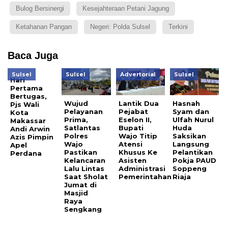
Bulog Bersinergi
Kesejahteraan Petani Jagung
Ketahanan Pangan
Negeri: Polda Sulsel
Terkini
Baca Juga
Sulsel
Sulsel
Advertorial
Sulsel
Hari
Pertama
Bertugas,
Wujud
Lantik Dua
Hasnah
Pjs Wali
Pelayanan
Pejabat
Syam dan
Kota
Prima,
Eselon II,
Ulfah Nurul
Makassar
Satlantas
Bupati
Huda
Andi Arwin
Polres
Wajo Titip
Saksikan
Azis Pimpin
Wajo
Atensi
Langsung
Apel
Pastikan
Khusus Ke
Pelantikan
Perdana
Kelancaran
Asisten
Pokja PAUD
Lalu Lintas
Administrasi
Soppeng
Saat Sholat
Pemerintahan
Riaja
Jumat di
Masjid
Raya
Sengkang