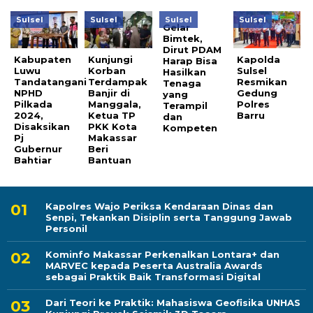
Sulsel
Sulsel
Sulsel
Sulsel
Gelar
Bimtek,
Dirut PDAM
Kabupaten
Kunjungi
Kapolda
Harap Bisa
Luwu
Korban
Sulsel
Hasilkan
Tandatangani
Terdampak
Resmikan
Tenaga
NPHD
Banjir di
Gedung
yang
Pilkada
Manggala,
Polres
Terampil
2024,
Ketua TP
Barru
dan
Disaksikan
PKK Kota
Kompeten
Pj
Makassar
Gubernur
Beri
Bahtiar
Bantuan
Kapolres Wajo Periksa Kendaraan Dinas dan
Senpi, Tekankan Disiplin serta Tanggung Jawab
Personil
Kominfo Makassar Perkenalkan Lontara+ dan
MARVEC kepada Peserta Australia Awards
sebagai Praktik Baik Transformasi Digital
Dari Teori ke Praktik: Mahasiswa Geofisika UNHAS