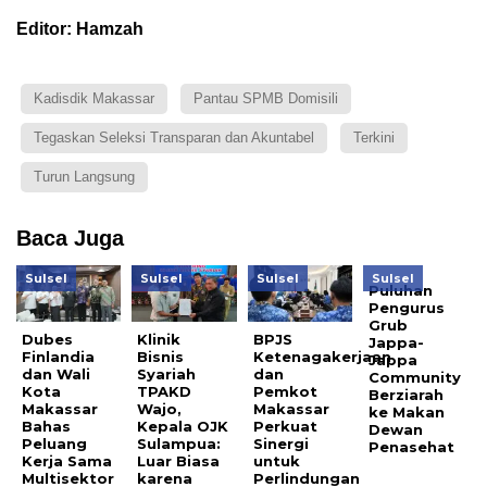
Editor: Hamzah
Kadisdik Makassar
Pantau SPMB Domisili
Tegaskan Seleksi Transparan dan Akuntabel
Terkini
Turun Langsung
Baca Juga
Sulsel
Sulsel
Sulsel
Sulsel
Puluhan
Pengurus
Grub
Dubes
Klinik
BPJS
Jappa-
Finlandia
Bisnis
Ketenagakerjaan
Jappa
dan Wali
Syariah
dan
Community
Kota
TPAKD
Pemkot
Berziarah
Makassar
Wajo,
Makassar
ke Makan
Bahas
Kepala OJK
Perkuat
Dewan
Peluang
Sulampua:
Sinergi
Penasehat
Kerja Sama
Luar Biasa
untuk
Multisektor
karena
Perlindungan