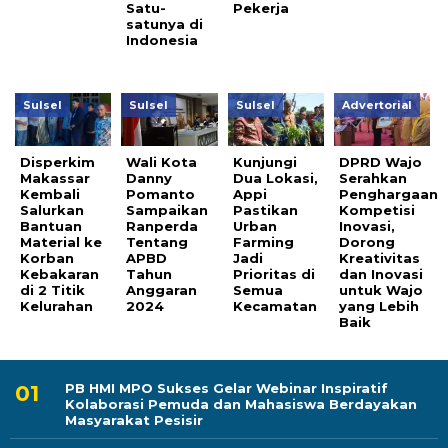
Satu-
Pekerja
satunya di
Indonesia
Sulsel
Sulsel
Sulsel
Advertorial
Disperkim
Wali Kota
Kunjungi
DPRD Wajo
Makassar
Danny
Dua Lokasi,
Serahkan
Kembali
Pomanto
Appi
Penghargaan
Salurkan
Sampaikan
Pastikan
Kompetisi
Bantuan
Ranperda
Urban
Inovasi,
Material ke
Tentang
Farming
Dorong
Korban
APBD
Jadi
Kreativitas
Kebakaran
Tahun
Prioritas di
dan Inovasi
di 2 Titik
Anggaran
Semua
untuk Wajo
Kelurahan
2024
Kecamatan
yang Lebih
Baik
PB HMI MPO Sukses Gelar Webinar Inspiratif
Kolaborasi Pemuda dan Mahasiswa Berdayakan
Masyarakat Pesisir