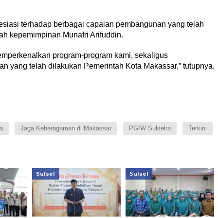
resiasi terhadap berbagai capaian pembangunan yang telah
ah kepemimpinan Munafri Arifuddin.
emperkenalkan program-program kami, sekaligus
n yang telah dilakukan Pemerintah Kota Makassar,” tutupnya.
a
Jaga Keberagaman di Makassar
PGIW Sulselra
Terkini
Sulsel
Sulsel