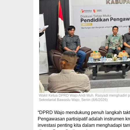
Wakil Ketua DPRD Wajo Andi Muh. Rasyadi menghadiri pe
Sekretariat Bawaslu Wajo, Senin (8/6/2026)
“DPRD Wajo mendukung penuh langkah takti
Pengawasan partisipatif adalah instrumen kr
investasi penting kita dalam menghadapi tant