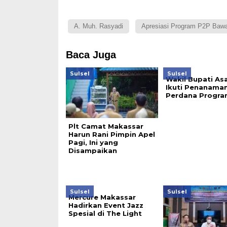
A. Muh. Rasyadi
Apresiasi Program P2P Bawa
Baca Juga
Sulsel
Sulsel
Wakil Bupati As
Ikuti Penanama
Perdana Progra
Plt Camat Makassar
Harun Rani Pimpin Apel
Pagi, Ini yang
Disampaikan
Sulsel
Sulsel
Mercure Makassar
Hadirkan Event Jazz
Spesial di The Light