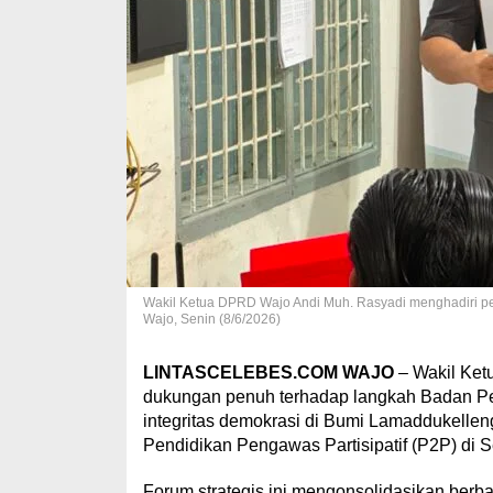
Wakil Ketua DPRD Wajo Andi Muh. Rasyadi menghadiri pem
Wajo, Senin (8/6/2026)
LINTASCELEBES.COM WAJO
– Wakil Ket
dukungan penuh terhadap langkah Badan 
integritas demokrasi di Bumi Lamaddukellen
Pendidikan Pengawas Partisipatif (P2P) di S
Forum strategis ini mengonsolidasikan berba