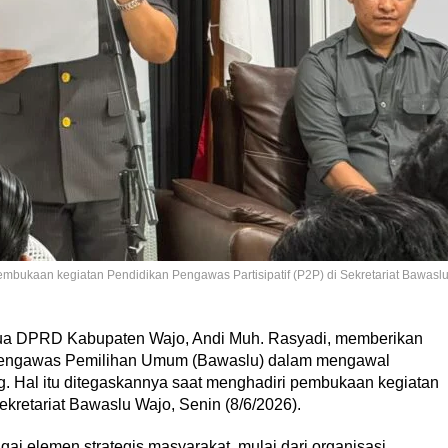
bukaan kegiatan Pendidikan Pengawas Partisipatif (P2P) di Sekretariat Bawasl
ua DPRD Kabupaten Wajo, Andi Muh. Rasyadi, memberikan
Pengawas Pemilihan Umum (Bawaslu) dalam mengawal
g. Hal itu ditegaskannya saat menghadiri pembukaan kegiatan
ekretariat Bawaslu Wajo, Senin (8/6/2026).
gai elemen strategis masyarakat, mulai dari organisasi