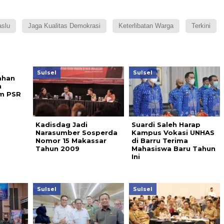
slu
Jaga Kualitas Demokrasi
Keterlibatan Warga
Terkini
Sulsel
Sulsel
ahan
n
m PSR
Kadisdag Jadi
Suardi Saleh Harap
Narasumber Sosperda
Kampus Vokasi UNHAS
Nomor 15 Makassar
di Barru Terima
Tahun 2009
Mahasiswa Baru Tahun
Ini
Sulsel
Sulsel