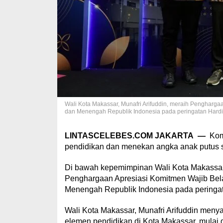
Wali Kota Makassar, Munafri Arifuddin, meraih Pengharga
dan Menengah Republik Indonesia pada peringatan Hardi
LINTASCELEBES.COM JAKARTA —
Kom
pendidikan dan menekan angka anak putus s
Di bawah kepemimpinan Wali Kota Makassar, 
Penghargaan Apresiasi Komitmen Wajib Bela
Menengah Republik Indonesia pada peringat
Wali Kota Makassar, Munafri Arifuddin men
elemen pendidikan di Kota Makassar, mulai d