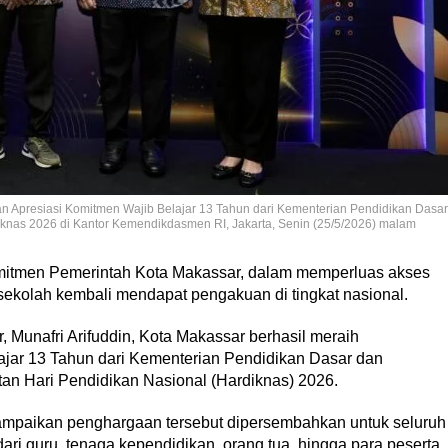
an Apresiasi Komitmen Wajib Belajar 13 Tahun dari Kementerian Pendidikan Dasar
knas 2026 di Kantor Kemendikdasmen RI, Jakarta, Senin (25/5/2026) malam
itmen Pemerintah Kota Makassar, dalam memperluas akses
ekolah kembali mendapat pengakuan di tingkat nasional.
Munafri Arifuddin, Kota Makassar berhasil meraih
jar 13 Tahun dari Kementerian Pendidikan Dasar dan
an Hari Pendidikan Nasional (Hardiknas) 2026.
yampaikan penghargaan tersebut dipersembahkan untuk seluruh
ari guru, tenaga kependidikan, orang tua, hingga para peserta