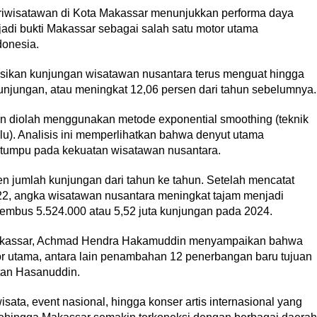
riwisatawan di Kota Makassar menunjukkan performa daya
njadi bukti Makassar sebagai salah satu motor utama
donesia.
sikan kunjungan wisatawan nusantara terus menguat hingga
njungan, atau meningkat 12,06 persen dari tahun sebelumnya.
an diolah menggunakan metode exponential smoothing (teknik
lu). Analisis ini memperlihatkan bahwa denyut utama
rtumpu pada kekuatan wisatawan nusantara.
ten jumlah kunjungan dari tahun ke tahun. Setelah mencatat
22, angka wisatawan nusantara meningkat tajam menjadi
embus 5.524.000 atau 5,52 juta kunjungan pada 2024.
 Makassar, Achmad Hendra Hakamuddin menyampaikan bahwa
tor utama, antara lain penambahan 12 penerbangan baru tujuan
tan Hasanuddin.
ata, event nasional, hingga konser artis internasional yang