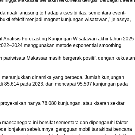
ehingga Makassar semakin terkoneksi dengan berbagai daerah
 dampak langsung terhadap aksesibilitas, sementara event-
rbukti efektif menjadi magnet kunjungan wisatawan,” jelasnya,
il Analisis Forecasting Kunjungan Wisatawan akhir tahun 2025
de 2022–2024 menggunakan metode exponential smoothing.
n pariwisata Makassar masih bergerak positif, dengan kekuatan
n menunjukkan dinamika yang berbeda. Jumlah kunjungan
adi 85.614 pada 2023, dan mencapai 95.597 kunjungan pada
proyeksikan hanya 78.080 kunjungan, atau kisaran sekitar
ancanegara ini bersifat sementara dan dipengaruhi faktor
ode lonjakan sebelumnya, gangguan mobilitas akibat bencana