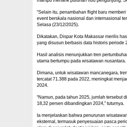
mampu menarik puluhan ribu pengunjung. S
“Selain itu, penambahan flight baru memberi
event berskala nasional dan internasional te
Selasa (23/12/2025).
Dikatakan, Dispar Kota Makassar merilis has
yang disusun berbasis data historis perio
Hasil analisis menunjukkan tren pertumbuha
utama bertumpu pada wisatawan nusantara.
Dimana, untuk wisatawan mancanegara, tre
tercatat 71.388 pada 2022, meningkat menj
2024.
“Namun, pada tahun 2025, jumlah tersebut di
18,32 persen dibandingkan 2024,” tuturnya.
Ia menjelaskan bahwa penurunan wisatawan m
eksternal, termasuk penyesuaian pasca peri