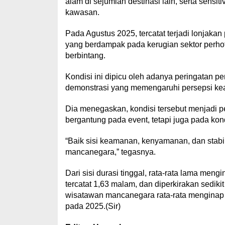
alam di sejumlah destinasi lain, serta sensit
kawasan.
Pada Agustus 2025, tercatat terjadi lonjak
yang berdampak pada kerugian sektor perhote
berbintang.
Kondisi ini dipicu oleh adanya peringatan perj
demonstrasi yang memengaruhi persepsi k
Dia menegaskan, kondisi tersebut menjadi pe
bergantung pada event, tetapi juga pada kon
“Baik sisi keamanan, kenyamanan, dan stabi
mancanegara,” tegasnya.
Dari sisi durasi tinggal, rata-rata lama me
tercatat 1,63 malam, dan diperkirakan sedik
wisatawan mancanegara rata-rata menginap 
pada 2025.(Sir)