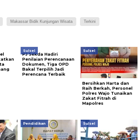
Makassar Bidik Kunjungan Wisata
Terkini
Sulsel
Sulsel
el
PJ Sekda Hadiri
katkan
Penilaian Perencanaan
ta
Dokumen, Tiga OPD
ang
Bakal Terpilih Jadi
Perencana Terbaik
Bersihkan Harta dan
Raih Berkah, Personel
Polres Wajo Tunaikan
Zakat Fitrah di
Mapolres
Pendidikan
Sulsel