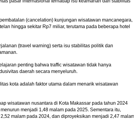
ivitas pasar internasional terhadap isu keamanan dan stabilitas
an pembatalan (cancelation) kunjungan wisatawan mancanegara,
lan hingga sekitar Rp7 miliar, terutama pada beberapa hotel
alanan (travel warning) serta isu stabilitas politik dan
eamanan.
lajaran penting bahwa traffic wisatawan tidak hanya
dusivitas daerah secara menyeluruh.
litas kota adalah faktor utama dalam menarik wisatawan
nginap wisatawan nusantara di Kota Makassar pada tahun 2024
it menurun menjadi 1,48 malam pada 2025. Sementara itu,
2,52 malam pada 2024, dan diproyeksikan menjadi 2,47 mala