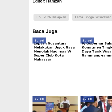
Editor: Hamzah
CoE 2026 Disiapkan
Lama Tinggal Wisatawan
Baca Juga
Sulsel
Sulsel
Leptan Nusantara,
Pj Gubernur Suls
Melakukan Unjuk Rasa
Komitmen Ting
Menolak Hadirnya W
Daya Tarik Wisa
Super Club Kota
Rammang-ramm
Makassar
Sulsel
Sulsel