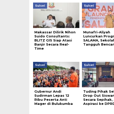
Sulsel
Sulsel
Makassar Dilirik Nihon
Munafri-Aliyah
Suido Consultants:
Luncurkan Prog
BLITZ GIS Siap Atasi
SALAMA, Sekola
Banjir Secara Real-
Tangguh Benca
Time
Sulsel
Sulsel
Gubernur Andi
Tuding Pihak Se
Sudirman Lepas 12
Drop Out Siswa
Ribu Peserta Anti
Secara Sepihak
Mager di Bulukumba
Aspirasi ke DPR