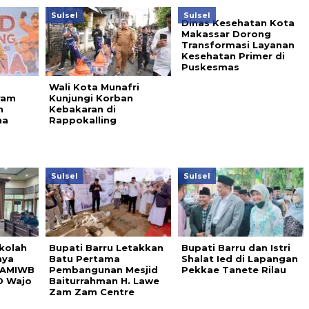
Sulsel
Sulsel
Dinas Kesehatan Kota
Makassar Dorong
Transformasi Layanan
Kesehatan Primer di
Puskesmas
Wali Kota Munafri
ram
Kunjungi Korban
h
Kebakaran di
na
Rappokalling
Sulsel
Sulsel
kolah
Bupati Barru Letakkan
Bupati Barru dan Istri
nya
Batu Pertama
Shalat Ied di Lapangan
, AMIWB
Pembangunan Mesjid
Pekkae Tanete Rilau
D Wajo
Baiturrahman H. Lawe
Zam Zam Centre