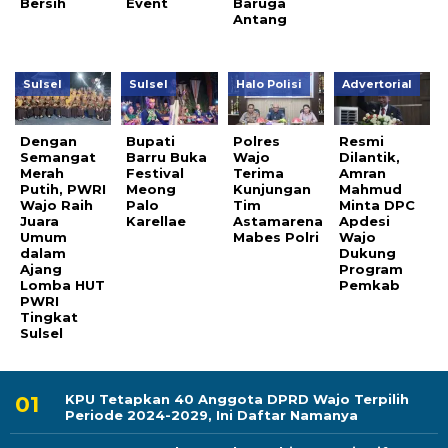
Bersih
Event
Baruga
Antang
Sulsel
Sulsel
Halo Polisi
Advertorial
Dengan
Bupati
Polres
Resmi
Semangat
Barru Buka
Wajo
Dilantik,
Merah
Festival
Terima
Amran
Putih, PWRI
Meong
Kunjungan
Mahmud
Wajo Raih
Palo
Tim
Minta DPC
Juara
Karellae
Astamarena
Apdesi
Umum
Mabes Polri
Wajo
dalam
Dukung
Ajang
Program
Lomba HUT
Pemkab
PWRI
Tingkat
Sulsel
KPU Tetapkan 40 Anggota DPRD Wajo Terpilih
Periode 2024-2029, Ini Daftar Namanya