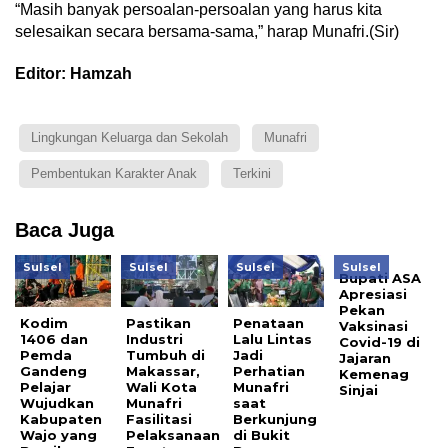
“Masih banyak persoalan-persoalan yang harus kita
selesaikan secara bersama-sama,” harap Munafri.(Sir)
Editor: Hamzah
Lingkungan Keluarga dan Sekolah
Munafri
Pembentukan Karakter Anak
Terkini
Baca Juga
Sulsel
Sulsel
Sulsel
Sulsel
Bupati ASA
Apresiasi
Pekan
Kodim
Pastikan
Penataan
Vaksinasi
1406 dan
Industri
Lalu Lintas
Covid-19 di
Pemda
Tumbuh di
Jadi
Jajaran
Gandeng
Makassar,
Perhatian
Kemenag
Pelajar
Wali Kota
Munafri
Sinjai
Wujudkan
Munafri
saat
Kabupaten
Fasilitasi
Berkunjung
Wajo yang
Pelaksanaan
di Bukit