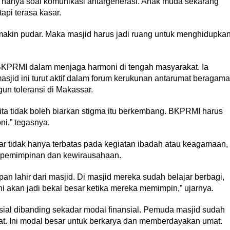
 hanya soal komunikasi antargenerasi. Anak muda sekarang
pi terasa kasar.
g makin pudar. Maka masjid harus jadi ruang untuk menghidupka
 BKPRMI dalam menjaga harmoni di tengah masyarakat. Ia
sjid ini turut aktif dalam forum kerukunan antarumat beragama
n toleransi di Makassar.
 Kita tidak boleh biarkan stigma itu berkembang. BKPRMI harus
i,” tegasnya.
r tidak hanya terbatas pada kegiatan ibadah atau keagamaan,
g kepemimpinan dan kewirausahaan.
 lahir dari masjid. Di masjid mereka sudah belajar berbagi,
i akan jadi bekal besar ketika mereka memimpin,” ujarnya.
ial dibanding sekadar modal finansial. Pemuda masjid sudah
kat. Ini modal besar untuk berkarya dan memberdayakan umat.