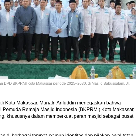
ikan DPD BKPRMI Kota Makassar periode 2025–2030, di Masjid Babussalam, Jl.
li Kota Makassar, Munafri Arifuddin menegaskan bahwa
i Pemuda Remaja Masjid Indonesia (BKPRMI) Kota Makassar,
g, khususnya dalam memperkuat peran masjid sebagai pusat
n di berbagai tempat, namun identitas dan pijakan awal tetap