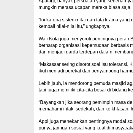
Apalagi, banyak persoalan yang sebenarnya
mungkin merasa ucapan mereka biasa saja, ta
“Ini karena sistem nilai dan tata krama yan
kembali nilai-nilai itu,” ungkapnya.
Wali Kota juga menyoroti pentingnya peran
berharap organisasi kepemudaan berbasis ma
dan menjadi garda terdepan dalam membangu
“Makassar sering disorot soal isu toleransi.
ikut menjadi perekat dan penyambung harmon
Lebih jauh, ia mendorong pemuda masjid aga
tapi juga memiliki cita-cita besar di bidan
“Bayangkan jika seorang pemimpin masa depan
memahami infak, sedekah, dan keikhlasan. In
Appi juga menekankan pentingnya modal sos
punya jaringan sosial yang kuat di masyara