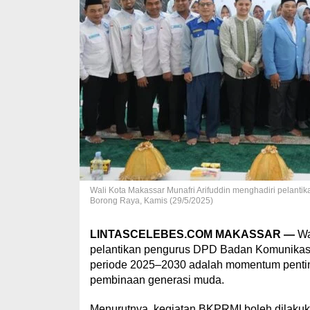
Wali Kota Makassar Munafri Arifuddin menghadiri pelant
Borong Raya, Kamis (29/5/2025)
LINTASCELEBES.COM MAKASSAR —
Wa
pelantikan pengurus DPD Badan Komunikas
periode 2025–2030 adalah momentum pentin
pembinaan generasi muda.
Menurutnya, kegiatan BKPRMI boleh dilakuka