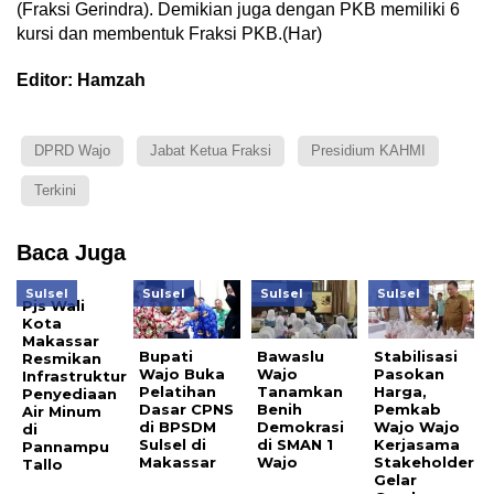
(Fraksi Gerindra). Demikian juga dengan PKB memiliki 6
kursi dan membentuk Fraksi PKB.(Har)
Editor: Hamzah
DPRD Wajo
Jabat Ketua Fraksi
Presidium KAHMI
Terkini
Baca Juga
Sulsel
Sulsel
Sulsel
Sulsel
Pjs Wali
Kota
Makassar
Bupati
Bawaslu
Stabilisasi
Resmikan
Wajo Buka
Wajo
Pasokan
Infrastruktur
Pelatihan
Tanamkan
Harga,
Penyediaan
Dasar CPNS
Benih
Pemkab
Air Minum
di BPSDM
Demokrasi
Wajo Wajo
di
Sulsel di
di SMAN 1
Kerjasama
Pannampu
Makassar
Wajo
Stakeholder
Tallo
Gelar