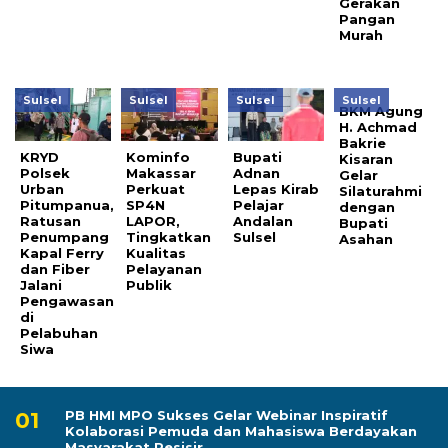
Gerakan
Pangan
Murah
Sulsel
Sulsel
Sulsel
Sulsel
BKM Agung
H. Achmad
Bakrie
KRYD
Kominfo
Bupati
Kisaran
Polsek
Makassar
Adnan
Gelar
Urban
Perkuat
Lepas Kirab
Silaturahmi
Pitumpanua,
SP4N
Pelajar
dengan
Ratusan
LAPOR,
Andalan
Bupati
Penumpang
Tingkatkan
Sulsel
Asahan
Kapal Ferry
Kualitas
dan Fiber
Pelayanan
Jalani
Publik
Pengawasan
di
Pelabuhan
Siwa
PB HMI MPO Sukses Gelar Webinar Inspiratif
Kolaborasi Pemuda dan Mahasiswa Berdayakan
Masyarakat Pesisir