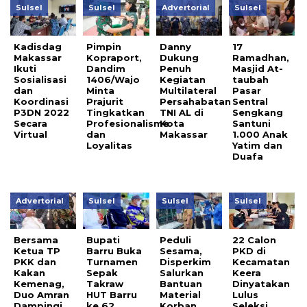
Sulsel
Sulsel
Advertorial
Sulsel
Kadisdag
Pimpin
Danny
17
Makassar
Kopraport,
Dukung
Ramadhan,
Ikuti
Dandim
Penuh
Masjid At-
Sosialisasi
1406/Wajo
Kegiatan
taubah
dan
Minta
Multilateral
Pasar
Koordinasi
Prajurit
Persahabatan
Sentral
P3DN 2022
Tingkatkan
TNI AL di
Sengkang
Secara
Profesionalisme
Kota
Santuni
Virtual
dan
Makassar
1.000 Anak
Loyalitas
Yatim dan
Duafa
Advertorial
Sulsel
Sulsel
Sulsel
Bersama
Bupati
Peduli
22 Calon
Ketua TP
Barru Buka
Sesama,
PKD di
PKK dan
Turnamen
Disperkim
Kecamatan
Kakan
Sepak
Salurkan
Keera
Kemenag,
Takraw
Bantuan
Dinyatakan
Duo Amran
HUT Barru
Material
Lulus
Dampingi
ke 62
Korban
Seleksi