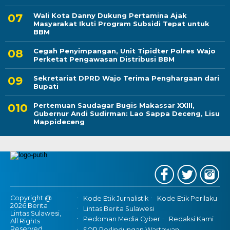
Wali Kota Danny Dukung Pertamina Ajak
Masyarakat Ikuti Program Subsidi Tepat untuk
BBM
Cegah Penyimpangan, Unit Tipidter Polres Wajo
Perketat Pengawasan Distribusi BBM
Sekretariat DPRD Wajo Terima Penghargaan dari
Bupati
Pertemuan Saudagar Bugis Makassar XXIII,
Gubernur Andi Sudirman: Lao Sappa Deceng, Lisu
Mappideceng
Copyright @
Kode Etik Jurnalistik
Kode Etik Perilaku
2026 Berita
Lintas Berita Sulawesi
Lintas Sulawesi,
Pedoman Media Cyber
Redaksi Kami
All Rights
Reserved
SOP Perlindungan Wartawan