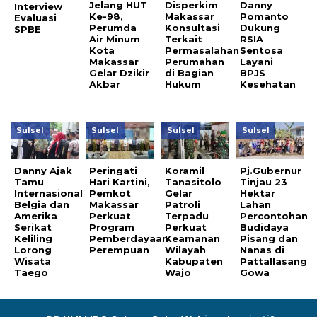
Jelang HUT
Disperkim
Danny
Interview
Ke-98,
Makassar
Pomanto
Evaluasi
Perumda
Konsultasi
Dukung
SPBE
Air Minum
Terkait
RSIA
Kota
Permasalahan
Sentosa
Makassar
Perumahan
Layani
Gelar Dzikir
di Bagian
BPJS
Akbar
Hukum
Kesehatan
Sulsel
Sulsel
Sulsel
Sulsel
Danny Ajak
Peringati
Koramil
Pj.Gubernur
Tamu
Hari Kartini,
Tanasitolo
Tinjau 23
Internasional
Pemkot
Gelar
Hektar
Belgia dan
Makassar
Patroli
Lahan
Amerika
Perkuat
Terpadu
Percontohan
Serikat
Program
Perkuat
Budidaya
Keliling
Pemberdayaan
Keamanan
Pisang dan
Lorong
Perempuan
Wilayah
Nanas di
Wisata
Kabupaten
Pattallasang
Taego
Wajo
Gowa