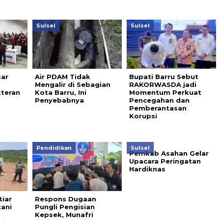
Sulsel
Sulsel
sar
Air PDAM Tidak
Bupati Barru Sebut
Mengalir di Sebagian
RAKORWASDA jadi
teran
Kota Barru, Ini
Momentum Perkuat
Penyebabnya
Pencegahan dan
Pemberantasan
Korupsi
Pendidikan
Sulsel
Pemkab Asahan Gelar
Upacara Peringatan
Hardiknas
tiar
Respons Dugaan
tani
Pungli Pengisian
Kepsek, Munafri