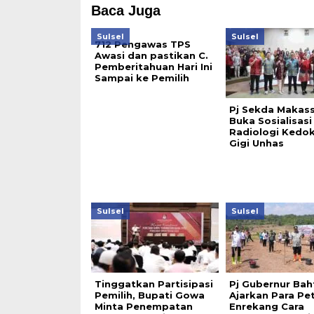
Baca Juga
Sulsel
Sulsel
712 Pengawas TPS
Awasi dan pastikan C.
Pemberitahuan Hari Ini
Sampai ke Pemilih
Pj Sekda Makas
Buka Sosialisasi
Radiologi Kedok
Gigi Unhas
Sulsel
Sulsel
Tinggatkan Partisipasi
Pj Gubernur Bah
Pemilih, Bupati Gowa
Ajarkan Para Pe
Minta Penempatan
Enrekang Cara