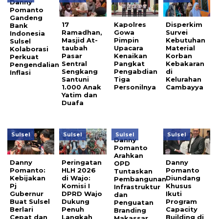
Danny
Pomanto
Gandeng
17
Kapolres
Disperkim
Bank
Ramadhan,
Gowa
Survei
Indonesia
Masjid At-
Pimpin
Kebutuhan
Sulsel
taubah
Upacara
Material
Kolaborasi
Pasar
Kenaikan
Korban
Perkuat
Sentral
Pangkat
Kebakaran
Pengendalian
Sengkang
Pengabdian
di
Inflasi
Santuni
Tiga
Kelurahan
1.000 Anak
Personilnya
Cambayya
Yatim dan
Duafa
Sulsel
Sulsel
Sulsel
Sulsel
Danny
Pomanto
Arahkan
Danny
Peringatan
Danny
OPD
Pomanto:
HLH 2026
Pomanto
Tuntaskan
Kebijakan
di Wajo:
Diundang
Pembangunan
Pj
Komisi I
Khusus
Infrastruktur
Gubernur
DPRD Wajo
Ikuti
dan
Buat Sulsel
Dukung
Program
Penguatan
Berlari
Penuh
Capacity
Branding
Cepat dan
Langkah
Building di
Makassar