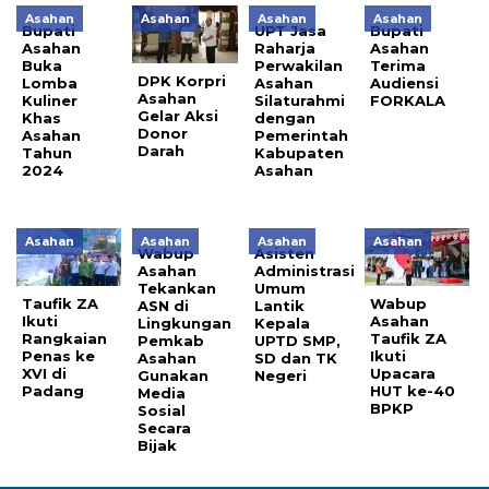
Asahan
Asahan
Asahan
Asahan
Bupati
UPT Jasa
Bupati
Asahan
Raharja
Asahan
Buka
Perwakilan
Terima
DPK Korpri
Lomba
Asahan
Audiensi
Asahan
Kuliner
Silaturahmi
FORKALA
Gelar Aksi
Khas
dengan
Donor
Asahan
Pemerintah
Darah
Tahun
Kabupaten
2024
Asahan
Asahan
Asahan
Asahan
Asahan
Wabup
Asisten
Asahan
Administrasi
Tekankan
Umum
Taufik ZA
Wabup
ASN di
Lantik
Ikuti
Asahan
Lingkungan
Kepala
Rangkaian
Taufik ZA
Pemkab
UPTD SMP,
Penas ke
Ikuti
Asahan
SD dan TK
XVI di
Upacara
Gunakan
Negeri
Padang
HUT ke-40
Media
BPKP
Sosial
Secara
Bijak